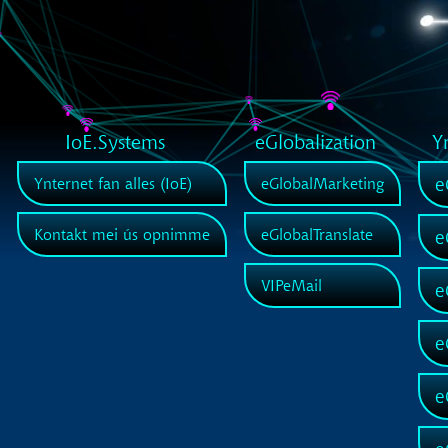
IoE.Systems
eGlobalization
Y
e
Ynternet fan alles (IoE)
eGlobalMarketing
Kontakt mei ús opnimme
eGlobalTranslate
e
VIPeMail
e
e
e