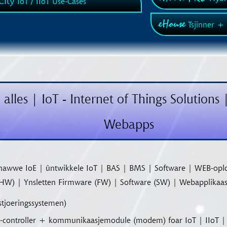
City
IoT / IIoT Use-Cases
eHouse
Tsjinner +
 alles | IoT - Internet of Things Solution
Webapps
hawwe IoE | ûntwikkele IoT | BAS | BMS | Software | WEB-oplo
ka (HW) | Ynsletten Firmware (FW) | Software (SW) | Webapplikaas
stjoeringssystemen)
ro-controller + kommunikaasjemodule (modem) foar IoT | IIoT | 