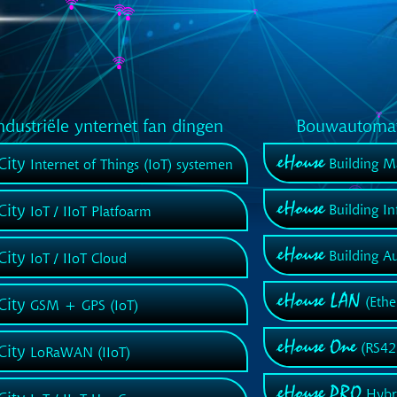
ndustriële ynternet fan dingen
Bouwautomati
eHouse
City
Building M
Internet of Things (IoT) systemen
eHouse
City
Building In
IoT / IIoT Platfoarm
eHouse
City
Building A
IoT / IIoT Cloud
eHouse LAN
City
(Ethe
GSM + GPS (IoT)
eHouse One
(RS42
City
LoRaWAN (IIoT)
eHouse PRO
Hybr