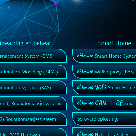
searring en behear
Smart Home
eHouse
anagement System (BMS)
Smart Home System
eHouse
fofmation Modeling ( BIM )
Wolk / proxy (BAS,
eHouse WiFi
utomation Systems (BAS)
Smart Home
eHouse CAN + RF
rnet) Bouautomaasjessysteem
Smar
Software oplossings
2) Bouautomaasjessysteem
eHouse
Hybride gefallen
ide, BMS Hardware