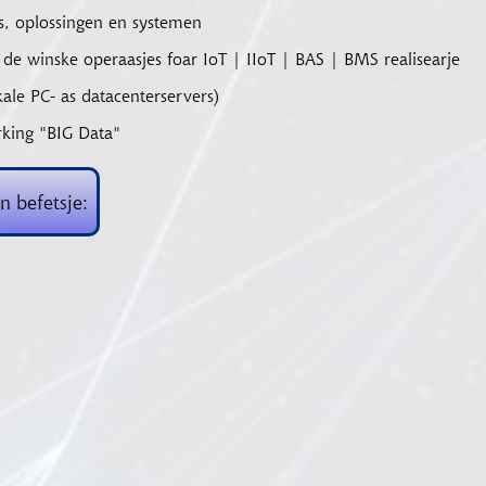
s, oplossingen en systemen
 de winske operaasjes foar IoT | IIoT | BAS | BMS realisearje
kale PC- as datacenterservers)
rking "BIG Data"
n befetsje: