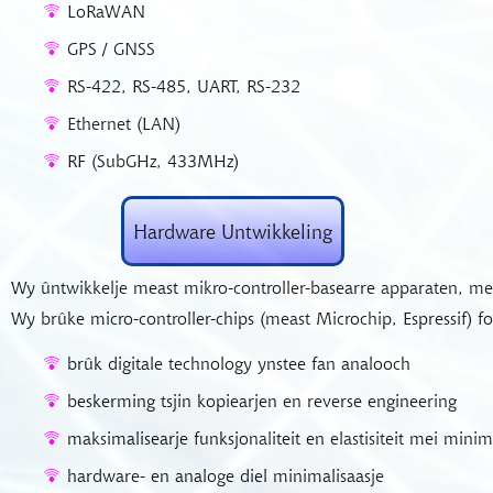
LoRaWAN
GPS / GNSS
RS-422, RS-485, UART, RS-232
Ethernet (LAN)
RF (SubGHz, 433MHz)
Hardware Untwikkeling
Wy ûntwikkelje meast mikro-controller-basearre apparaten, m
Wy brûke micro-controller-chips (meast Microchip, Espressif) fo
brûk digitale technology ynstee fan analooch
beskerming tsjin kopiearjen en reverse engineering
maksimalisearje funksjonaliteit en elastisiteit mei min
hardware- en analoge diel minimalisaasje