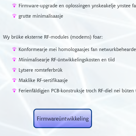
Firmware-upgrade en oplossingen ynskeakelje ynstee f
grutte minimalisaasje
Wy brûke eksterne RF-modules (modems) foar:
Konformearje mei homologaasjes fan netwurkbehearde
Minimalisearje RF-ûntwikkelingskosten en tiid
Lytsere romteferbrûk
Maklike RF-sertifikaasje
Ferienfâldigjen PCB-konstruksje troch RF-diel nei bûte
Firmwareûntwikkeling