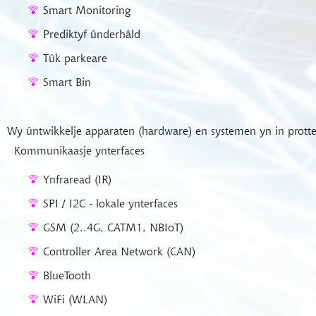
Smart Monitoring
Prediktyf ûnderhâld
Tûk parkeare
Smart Bin
Wy ûntwikkelje apparaten (hardware) en systemen yn in protte
Kommunikaasje ynterfaces
Ynfraread (IR)
SPI / I2C - lokale ynterfaces
GSM (2..4G, CATM1, NBIoT)
Controller Area Network (CAN)
BlueTooth
WiFi (WLAN)