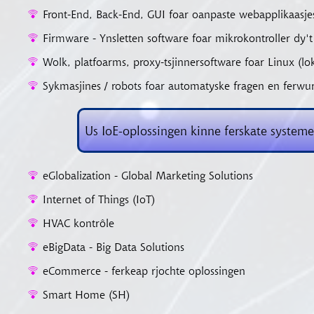
Front-End, Back-End, GUI foar oanpaste webapplikaasje
Firmware - Ynsletten software foar mikrokontroller dy't
Wolk, platfoarms, proxy-tsjinnersoftware foar Linux (lo
Sykmasjines / robots foar automatyske fragen en ferwu
Us IoE-oplossingen kinne ferskate systeme
eGlobalization - Global Marketing Solutions
Internet of Things (IoT)
HVAC kontrôle
eBigData - Big Data Solutions
eCommerce - ferkeap rjochte oplossingen
Smart Home (SH)