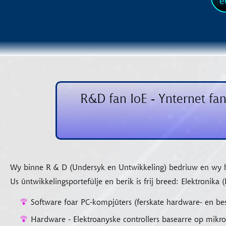
e
R&D fan IoE - Ynternet fan
Wy binne R & D (Undersyk en Untwikkeling) bedriuw en wy 
Us ûntwikkelingsportefúlje en berik is frij breed: Elektroni
Software foar PC-kompjûters (ferskate hardware- en be
Hardware - Elektroanyske controllers basearre op mik