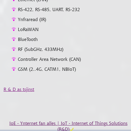
RS-422, RS-485, UART, RS-232
Ynfraread (IR)
LoRaWAN
BlueTooth
RF (SubGHz, 433MHz)
Controller Area Network (CAN)
GSM (2..4G, CATM1, NBIoT)
R & D as tsjinst
IoE - Ynternet fan alles | IoT - Internet of Things Solutions
(R&D)