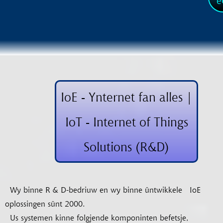
e
IoE - Ynternet fan alles |
IoT - Internet of Things
Solutions (R&D)
Wy binne R & D-bedriuw en wy binne ûntwikkele
IoE
oplossingen sûnt 2000.
Us systemen kinne folgjende komponinten befetsje,