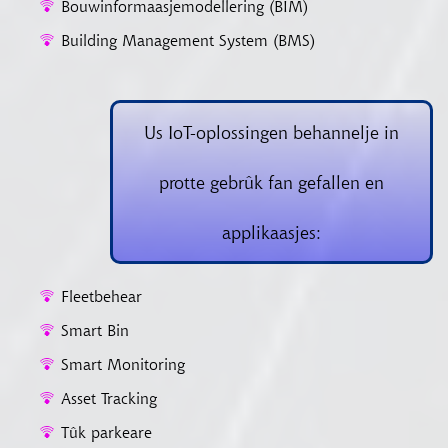
Bouwinformaasjemodellering (BIM)
Building Management System (BMS)
Us IoT-oplossingen behannelje in
protte gebrûk fan gefallen en
applikaasjes:
Fleetbehear
Smart Bin
Smart Monitoring
Asset Tracking
Tûk parkeare