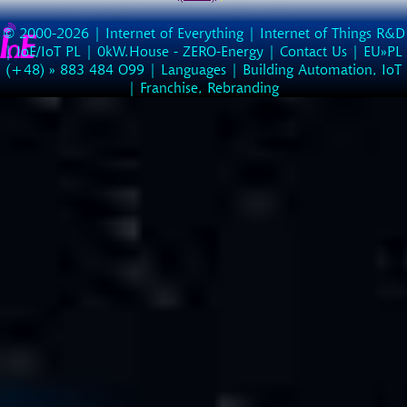
© 2000-2026 |
Internet of Everything | Internet of Things R&D
|
IoE/IoT PL
|
0kW.House - ZERO-Energy
|
Contact Us
| EU»PL
(
+48
) »
883
484
O99
|
Languages
|
Building Automation, IoT
|
Franchise, Rebranding